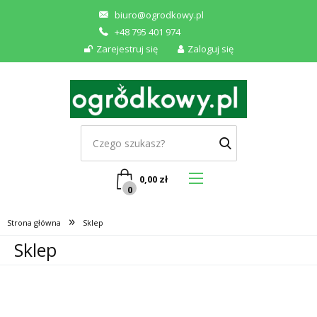
biuro@ogrodkowy.pl
+48 795 401 974
Zarejestruj się
Zaloguj się
0,00
zł
0
»
Strona główna
Sklep
Sklep