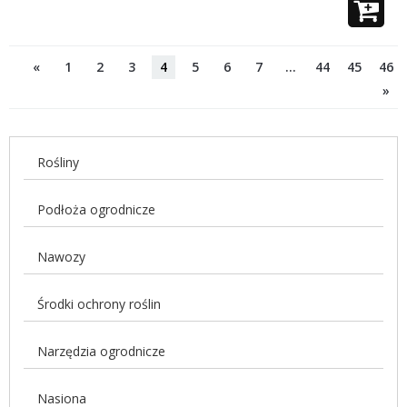
«
1
2
3
4
5
6
7
…
44
45
46
»
Rośliny
Podłoża ogrodnicze
Nawozy
Środki ochrony roślin
Narzędzia ogrodnicze
Nasiona