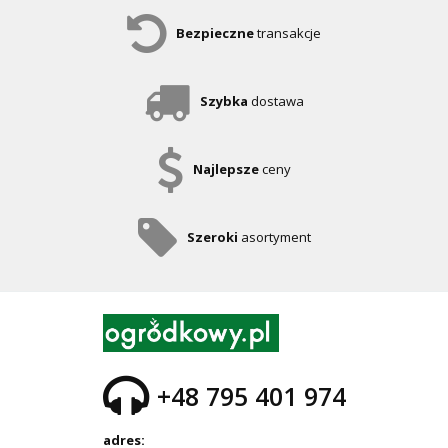
Bezpieczne
transakcje
Szybka
dostawa
Najlepsze
ceny
Szeroki
asortyment
+48 795 401 974
adres: