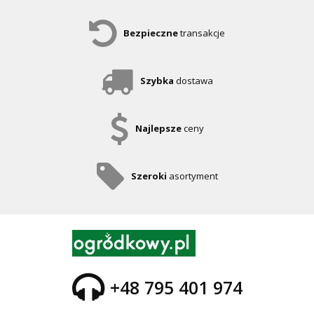
Bezpieczne
transakcje
Szybka
dostawa
Najlepsze
ceny
Szeroki
asortyment
+48 795 401 974