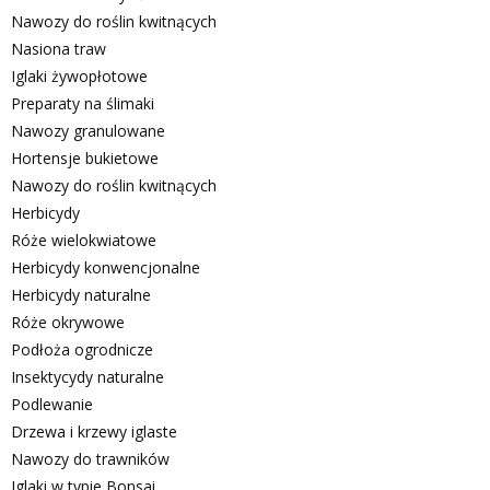
Nawozy do roślin kwitnących
Nasiona traw
Iglaki żywopłotowe
Preparaty na ślimaki
Nawozy granulowane
Hortensje bukietowe
Nawozy do roślin kwitnących
Herbicydy
Róże wielokwiatowe
Herbicydy konwencjonalne
Herbicydy naturalne
Róże okrywowe
Podłoża ogrodnicze
Insektycydy naturalne
Podlewanie
Drzewa i krzewy iglaste
Nawozy do trawników
Iglaki w typie Bonsai