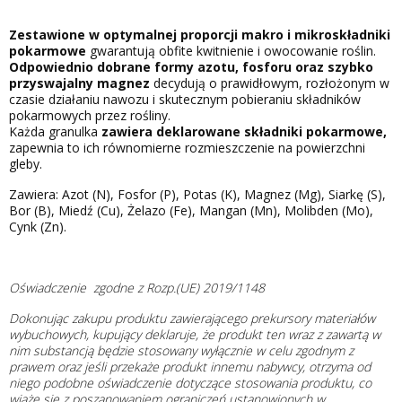
Zestawione w optymalnej proporcji makro i mikroskładniki
pokarmowe
gwarantują obfite kwitnienie i owocowanie roślin.
Odpowiednio dobrane formy azotu, fosforu oraz szybko
przyswajalny magnez
decydują o prawidłowym, rozłożonym w
czasie działaniu nawozu i skutecznym pobieraniu składników
pokarmowych przez rośliny.
Każda granulka
zawiera deklarowane składniki pokarmowe,
zapewnia to ich równomierne rozmieszczenie na powierzchni
gleby.
Zawiera: Azot (N), Fosfor (P), Potas (K), Magnez (Mg), Siarkę (S),
Bor (B), Miedź (Cu), Żelazo (Fe), Mangan (Mn), Molibden (Mo),
Cynk (Zn).
Oświadczenie zgodne z Rozp.(UE) 2019/1148
Dokonując zakupu produktu zawierającego prekursory materiałów
wybuchowych, kupujący deklaruje, że produkt ten wraz z zawartą w
nim substancją będzie stosowany wyłącznie w celu zgodnym z
prawem oraz jeśli przekaże produkt innemu nabywcy, otrzyma od
niego podobne oświadczenie dotyczące stosowania produktu, co
wiąże się z poszanowaniem ograniczeń ustanowionych w