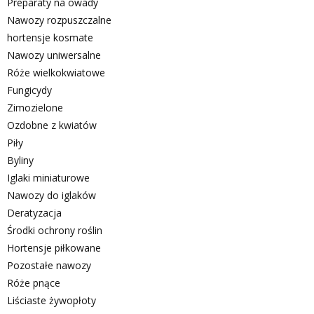
Preparaty na owady
Nawozy rozpuszczalne
hortensje kosmate
Nawozy uniwersalne
Róże wielkokwiatowe
Fungicydy
Zimozielone
Ozdobne z kwiatów
Piły
Byliny
Iglaki miniaturowe
Nawozy do iglaków
Deratyzacja
Środki ochrony roślin
Hortensje piłkowane
Pozostałe nawozy
Róże pnące
Liściaste żywopłoty