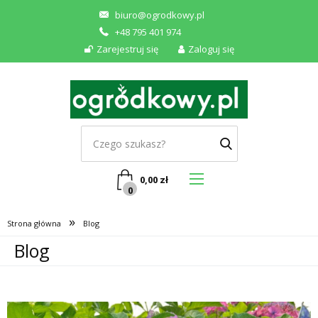
biuro@ogrodkowy.pl
+48 795 401 974
Zarejestruj się
Zaloguj się
0,00
zł
0
»
Strona główna
Blog
Blog