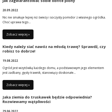
jak zagwarantować sobie obfite plony
20.09.2022
Nic nie smakuje lepiej niż świeży i soczysty pomidor z własnego ogródka.
Choć uprawa tego…
Zobacz więcej »
Kiedy należy siać nawóz na młodą trawę? Sprawdź, czy
robisz to dobrze!
19.08.2022
Ogród jest wizytówką każdego domu, a podstawowym jego elementem
jest zadbany, gęsty trawnik, stanowiący doskonałe…
Zobacz więcej »
Jaka ziemia do truskawek będzie odpowiednia?
Rozwiewamy wątpliwości
29.06.2022