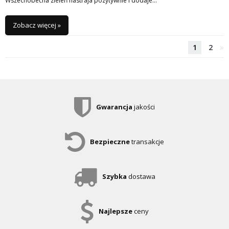
Wszechobecna zieleń nastraja pozytywnie i dodaje…
Zobacz więcej »
»
1
2
Gwarancja
jakości
Bezpieczne
transakcje
Szybka
dostawa
Najlepsze
ceny