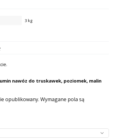
3 kg
e
cie.
Sumin nawóz do truskawek, poziomek, malin
nie opublikowany.
Wymagane pola są