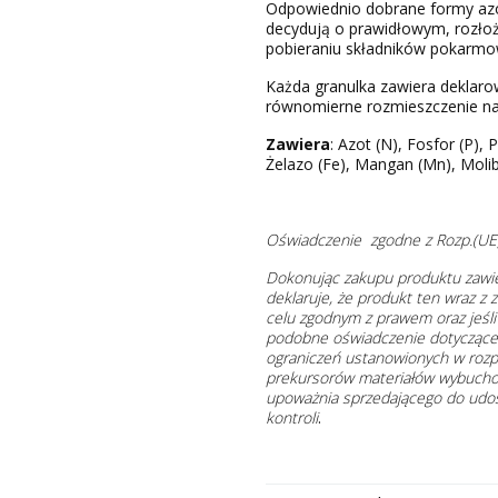
Odpowiednio dobrane formy azo
decydują o prawidłowym, rozło
pobieraniu składników pokarmow
Każda granulka zawiera deklaro
równomierne rozmieszczenie na 
Zawiera
: Azot (N), Fosfor (P), 
Żelazo (Fe), Mangan (Mn), Molib
Oświadczenie zgodne z Rozp.(UE
Dokonując zakupu produktu zawie
deklaruje, że produkt ten wraz z
celu zgodnym z prawem oraz jeśl
podobne oświadczenie dotyczące
ograniczeń ustanowionych w rozp
prekursorów materiałów wybucho
upoważnia sprzedającego do udos
kontroli
.