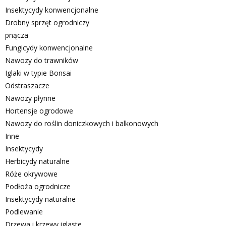
Insektycydy konwencjonalne
Drobny sprzęt ogrodniczy
pnącza
Fungicydy konwencjonalne
Nawozy do trawników
Iglaki w typie Bonsai
Odstraszacze
Nawozy płynne
Hortensje ogrodowe
Nawozy do roślin doniczkowych i balkonowych
Inne
Insektycydy
Herbicydy naturalne
Róże okrywowe
Podłoża ogrodnicze
Insektycydy naturalne
Podlewanie
Drzewa i krzewy iglaste