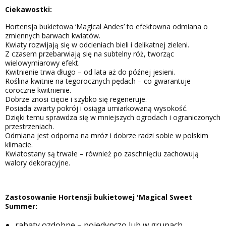
Ciekawostki:
Hortensja bukietowa ‘Magical Andes’ to efektowna odmiana o
zmiennych barwach kwiatów.
Kwiaty rozwijają się w odcieniach bieli i delikatnej zieleni.
Z czasem przebarwiają się na subtelny róż, tworząc
wielowymiarowy efekt.
Kwitnienie trwa długo – od lata aż do późnej jesieni.
Roślina kwitnie na tegorocznych pędach – co gwarantuje
coroczne kwitnienie.
Dobrze znosi cięcie i szybko się regeneruje.
Posiada zwarty pokrój i osiąga umiarkowaną wysokość.
Dzięki temu sprawdza się w mniejszych ogrodach i ograniczonych
przestrzeniach.
Odmiana jest odporna na mróz i dobrze radzi sobie w polskim
klimacie.
Kwiatostany są trwałe – również po zaschnięciu zachowują
walory dekoracyjne.
Zastosowanie Hortensji bukietowej 'Magical Sweet
Summer:
rabaty ozdobne – pojedynczo lub w grupach