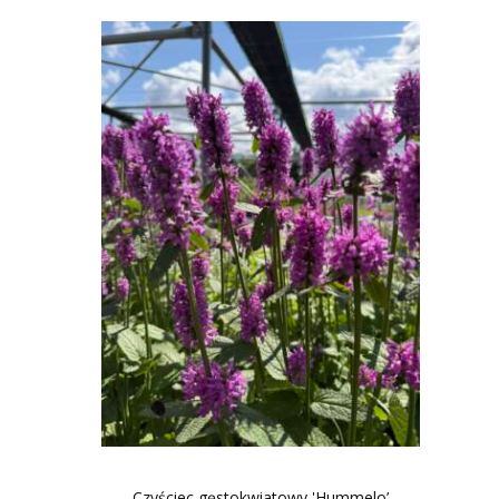
Czyściec gęstokwiatowy 'Hummelo’