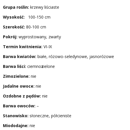
Grupa roślin:
krzewy liściaste
Wysokość:
100-150 cm
Szerokość:
80-100 cm
Pokrój:
wyprostowany, zwarty
Termin kwitnienia:
VI-IX
Barwa kwiatów:
białe, różowo-seledynowe, jasnoróżowe
Barwa liści:
ciemno
z
ielone
Zimozielone:
nie
Jadalne owoce:
nie
Ozdobne z pędów:
nie
Barwa owoców:
–
Stanowisko:
słoneczne, półcieniste
Miododajne:
nie