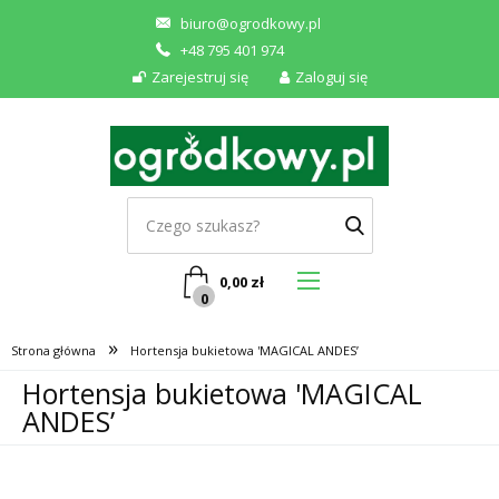
biuro@ogrodkowy.pl
+48 795 401 974
Zarejestruj się
Zaloguj się
0,00
zł
0
»
Strona główna
Hortensja bukietowa 'MAGICAL ANDES’
Hortensja bukietowa 'MAGICAL
ANDES’