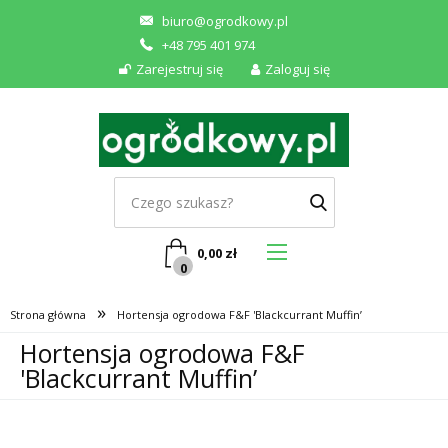
biuro@ogrodkowy.pl
+48 795 401 974
Zarejestruj się
Zaloguj się
0,00
zł
0
»
Strona główna
Hortensja ogrodowa F&F 'Blackcurrant Muffin’
Hortensja ogrodowa F&F
'Blackcurrant Muffin’