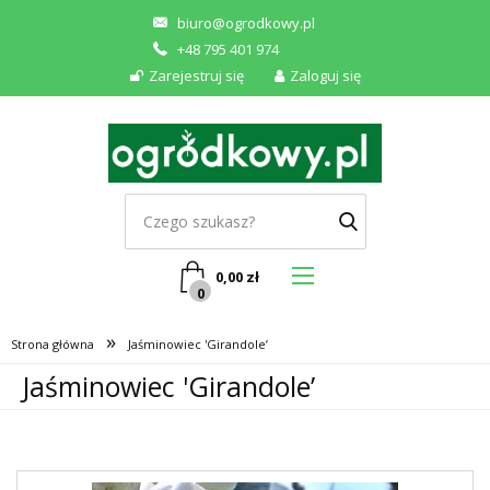
biuro@ogrodkowy.pl
+48 795 401 974
Zarejestruj się
Zaloguj się
0,00
zł
0
»
Strona główna
Jaśminowiec 'Girandole’
Jaśminowiec 'Girandole’