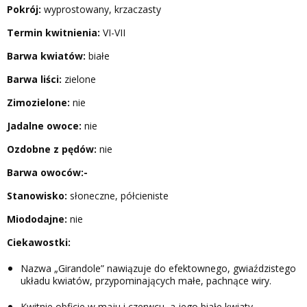
Pokrój:
wyprostowany, krzaczasty
Termin kwitnienia:
VI-VII
Barwa kwiatów:
białe
Barwa liści:
zielone
Zimozielone:
nie
Jadalne owoce:
nie
Ozdobne z pędów:
nie
Barwa owoców:-
Stanowisko:
słoneczne, półcieniste
Miododajne:
nie
Ciekawostki:
Nazwa „Girandole” nawiązuje do efektownego, gwiaździstego
układu kwiatów, przypominających małe, pachnące wiry.
Kwitnie obficie w maju i czerwcu, a jego białe kwiaty