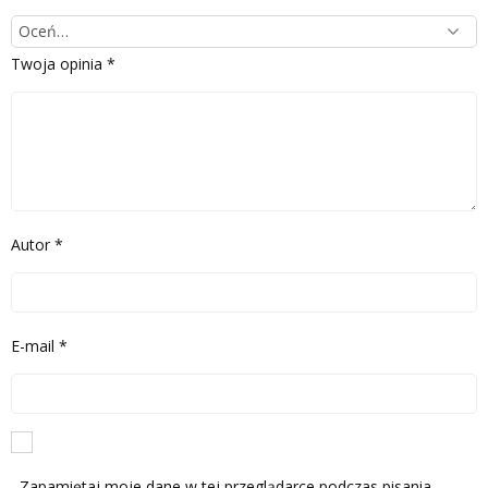
Twoja opinia
*
Autor
*
E-mail
*
Zapamiętaj moje dane w tej przeglądarce podczas pisania