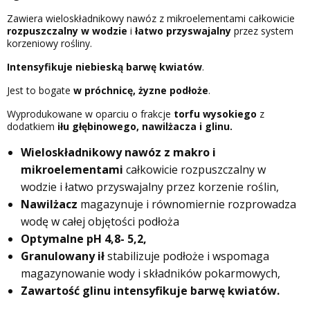
Zawiera wieloskładnikowy nawóz z mikroelementami całkowicie
rozpuszczalny w wodzie
i
łatwo przyswajalny
przez system
korzeniowy rośliny.
Intensyfikuje niebieską barwę kwiatów
.
Jest to bogate
w próchnicę, żyzne podłoże
.
Wyprodukowane w oparciu o frakcje
torfu wysokiego
z
dodatkiem
iłu głębinowego, nawilżacza i glinu.
Wieloskładnikowy nawóz z makro i
mikroelementami
całkowicie rozpuszczalny w
wodzie i łatwo przyswajalny przez korzenie roślin,
Nawilżacz
magazynuje i równomiernie rozprowadza
wodę w całej objętości podłoża
Optymalne pH 4,8- 5,2,
Granulowany ił
stabilizuje podłoże i wspomaga
magazynowanie wody i składników pokarmowych,
Zawartość glinu intensyfikuje barwę kwiatów.