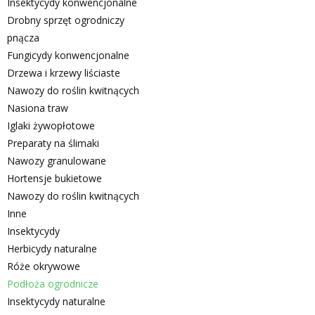
Insektycydy konwencjonalne
Drobny sprzęt ogrodniczy
pnącza
Fungicydy konwencjonalne
Drzewa i krzewy liściaste
Nawozy do roślin kwitnących
Nasiona traw
Iglaki żywopłotowe
Preparaty na ślimaki
Nawozy granulowane
Hortensje bukietowe
Nawozy do roślin kwitnących
Inne
Insektycydy
Herbicydy naturalne
Róże okrywowe
Podłoża ogrodnicze
Insektycydy naturalne