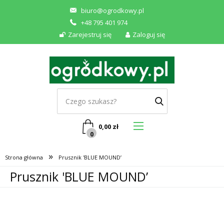
biuro@ogrodkowy.pl
+48 795 401 974
Zarejestruj się
Zaloguj się
0,00
zł
0
»
Strona główna
Prusznik 'BLUE MOUND’
Prusznik 'BLUE MOUND’