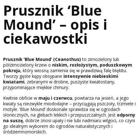
Prusznik ‘Blue
Mound’ – opis i
ciekawostki
Prusznik ‘Blue Mound’ (Ceanothus)
to zimozielony lub
półzimozielony krzew o
niskim, rozłożystym, poduszkowym
pokroju
, który wiosną zamienia się w prawdziwą falę błękitu.
Tworzy gęste kępy obsypane
intensywnie niebieskimi
kwiatami
, zebranymi w drobne, puszyste kwiatostany,
przypominające miękkie chmury.
Kwitnie obficie w
maju i czerwcu
, powtarza na jesień, a jego
kwiaty są niezwykle miododajne – przyciągają pszczoły, trzmiele i
motyle. ‘Blue Mound’ doskonale sprawdza się w ogrodach
słonecznych, na glebach lekkich i przepuszczalnych. Jest
odporny
na suszę
, dobrze znosi upały i nie lubi nadmiaru wilgoci, co czyni
go idealnym wyborem do ogrodów naturalistycznych i
śródziemnomorskich.