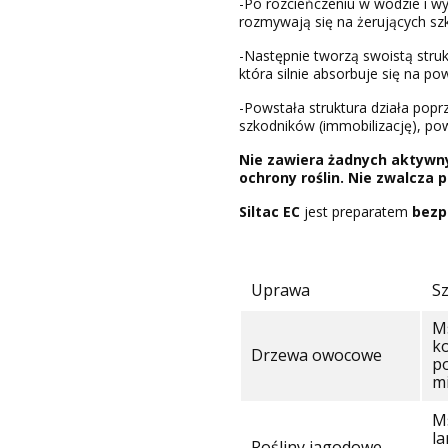
-Po rozcieńczeniu w wodzie i wy
rozmywają się na żerujących sz
-Następnie tworzą swoistą struk
która silnie absorbuje się na p
-Powstała struktura działa pop
szkodników (immobilizację), pow
Nie zawiera żadnych aktywn
ochrony roślin. Nie zwalcza 
Siltac EC
jest preparatem
bezp
Uprawa
S
M
ko
Drzewa owocowe
p
m
Ms
la
Rośliny jagodowe