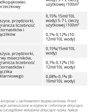
ielkopąkowiec
2
użytkowej /100m
orzeczkowy
0,15% 15ml/10L
wody) 5-7 L cieczy
zyce, przędziorki,
2
użytkowej /100m
ranicza liczebność
iornastków i
ączlików
0,1%-0,12% (10-
12ml/10L wody)
0,15%(15ml/10L
wody)
zyce, przędziorki,
rwy miseczników,
ranicza liczebność
0,1%-0,12% (10-
iornastków i
12ml/10L wody)
czlika
zklarniowego
0,08%-0,1% (8-
10ml/10L wody)
y korzystać z zachowaniem bezpieczeństwa. Przed
acje zamieszczone w etykiecie i informacje dotyczące
a szczegółowe wskazania dotyczące ryzyka. Należy