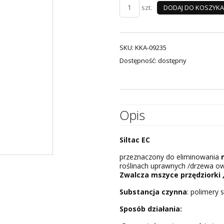
DODAJ DO KOSZYKA
szt.
SKU:
KKA-09235
Dostępność: dostępny
Opis
Siltac EC
przeznaczony do eliminowania
roślinach uprawnych /drzewa ow
Zwalcza mszyce przędziorki 
Substancja czynna
: polimery 
Sposób działania: