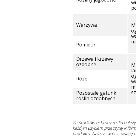
w
p
Warzywa
Ms
og
wc
m
Pomidor
Drzewa i krzewy
ozdobne
Ms
la
og
Róże
wc
mą
s
Pozostałe gatunki
roślin ozdobnych
Ze środków ochrony roślin należ
każdym użyciem przeczytaj inform
produktu. Należy zwrócić uwagę n