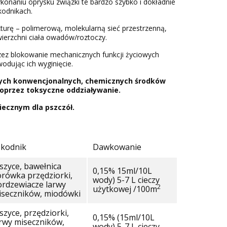
konaniu oprysku związki te bardzo szybko i dokładnie
kodnikach.
turę – polimerową, molekularną sieć przestrzenną,
owierzchni ciała owadów/roztoczy.
rzez blokowanie mechanicznych funkcji życiowych
odując ich wyginięcie.
ych konwencjonalnych, chemicznych środków
poprzez toksyczne oddziaływanie.
iecznym dla pszczół.
zkodnik
Dawkowanie
szyce, bawełnica
0,15% 15ml/10L
rówka przędziorki,
wody) 5-7 L cieczy
ordzewiacze larwy
2
użytkowej /100m
iseczników, miodówki
zyce, przędziorki,
0,15% (15ml/10L
rwy miseczników,
wody) 5-7 L cieczy