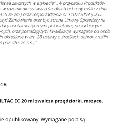
ństwa zawartych w etykiecie” „W przypadku Produktów
 w rozumieniu ustawy o środkach ochrony roślin z dnia
 455 ze zm.) oraz rozporządzenia nr 1107/2009 (Dz.U.
złożyć Zamówienie oraz być stroną Umowy Sprzedaży na
ędący osobami fizycznymi pełnoletnimi, posiadającymi
nych, oraz posiadającymi kwalifikacje wymagane od osób
in określone w art. 28 ustawy o środkach ochrony roślin
 poz. 455 ze zm.).”
e
cie.
ILTAC EC 20 ml zwalcza przędziorki, mszyce,
nie opublikowany.
Wymagane pola są