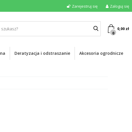
Zarejestruj się
Zaloguj się
0,00
zł
0
ona
Deratyzacja i odstraszanie
Akcesoria ogrodnicze