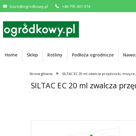
biuro@ogrodkowy.pl
+48 795 401 974
Home
Sklep
Rośliny
Podłoża ogrodnicze
Nawo
»
Strona główna
SILTAC EC 20 ml zwalcza przędziorki, mszyce,
SILTAC EC 20 ml zwalcza przęd