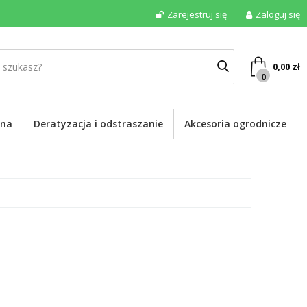
Zarejestruj się
Zaloguj się
0,00
zł
0
ona
Deratyzacja i odstraszanie
Akcesoria ogrodnicze