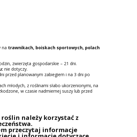
w na
trawnikach, boiskach sportowych, polach
odzin, zwierzęta gospodarskie – 21 dni.
u:
nie dotyczy.
 dni przed planowanym zabiegiem i na 3 dni po
ach młodych, z roślinami słabo ukorzenionymi, na
zkodzone, w czasie nadmiernej suszy lub przed
roślin należy korzystać z
eczeństwa.
m przeczytaj informacje
iecie i informacje dotyczące