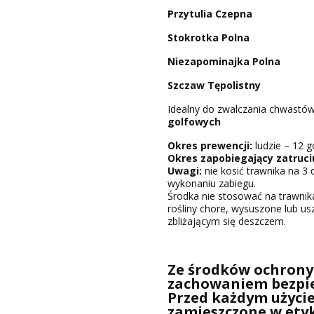
Przytulia Czepna
Stokrotka Polna
Niezapominajka Polna
Szczaw Tępolistny
Idealny do zwalczania chwastó
golfowych
Okres prewencji:
ludzie – 12 g
Okres zapobiegający zatruci
Uwagi:
nie kosić trawnika na 3
wykonaniu zabiegu.
Środka nie stosować na trawnik
rośliny chore, wysuszone lub us
zbliżającym się deszczem.
Ze środków ochrony 
zachowaniem bezpi
Przed każdym użycie
zamieszczone w etyk