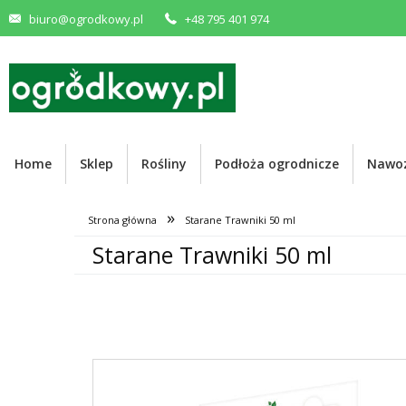
biuro@ogrodkowy.pl
+48 795 401 974
Home
Sklep
Rośliny
Podłoża ogrodnicze
Nawo
»
Strona główna
Starane Trawniki 50 ml
Starane Trawniki 50 ml