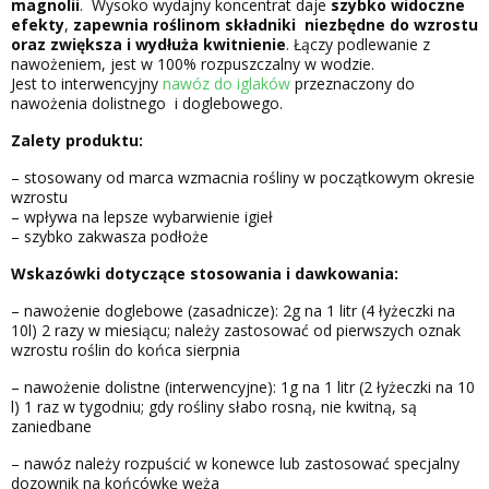
magnolii
. Wysoko wydajny koncentrat daje
szybko widoczne
efekty
,
zapewnia roślinom składniki niezbędne do wzrostu
oraz zwiększa i wydłuża kwitnienie
. Łączy podlewanie z
nawożeniem, jest w 100% rozpuszczalny w wodzie.
Jest to interwencyjny
nawóz do iglaków
przeznaczony do
nawożenia dolistnego i doglebowego.
Zalety produktu:
– stosowany od marca wzmacnia rośliny w początkowym okresie
wzrostu
– wpływa na lepsze wybarwienie igieł
– szybko zakwasza podłoże
Wskazówki dotyczące stosowania i dawkowania:
– nawożenie doglebowe (zasadnicze): 2g na 1 litr (4 łyżeczki na
10l) 2 razy w miesiącu; należy zastosować od pierwszych oznak
wzrostu roślin do końca sierpnia
– nawożenie dolistne (interwencyjne): 1g na 1 litr (2 łyżeczki na 10
l) 1 raz w tygodniu; gdy rośliny słabo rosną, nie kwitną, są
zaniedbane
– nawóz należy rozpuścić w konewce lub zastosować specjalny
dozownik na końcówkę węża