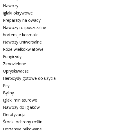
Nawozy
iglaki okrywowe
Preparaty na owady
Nawozy rozpuszczalne
hortensje kosmate
Nawozy uniwersalne
Róże wielkokwiatowe
Fungicydy
Zimozielone
Opryskiwacze
Herbicydy gotowe do użycia
Piły
Byliny
Iglaki miniaturowe
Nawozy do iglaków
Deratyzacja
Środki ochrony roślin
Hortensje piłkowane