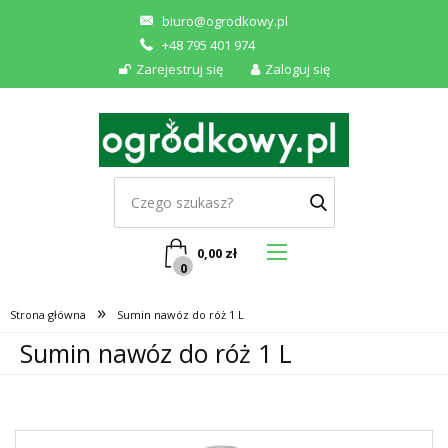
biuro@ogrodkowy.pl
+48 795 401 974
Zarejestruj się
Zaloguj się
0,00
zł
0
»
Strona główna
Sumin nawóz do róż 1 L
Sumin nawóz do róż 1 L