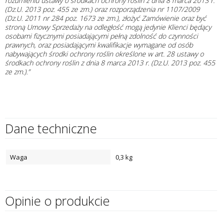
rozumieniu ustawy o środkach ochrony roślin z dnia 8 marca 2013 r.
(Dz.U. 2013 poz. 455 ze zm.) oraz rozporządzenia nr 1107/2009
(Dz.U. 2011 nr 284 poz. 1673 ze zm.), złożyć Zamówienie oraz być
stroną Umowy Sprzedaży na odległość mogą jedynie Klienci będący
osobami fizycznymi posiadającymi pełną zdolność do czynności
prawnych, oraz posiadającymi kwalifikacje wymagane od osób
nabywających środki ochrony roślin określone w art. 28 ustawy o
środkach ochrony roślin z dnia 8 marca 2013 r. (Dz.U. 2013 poz. 455
ze zm.).”
Dane techniczne
Waga
0,3 kg
Opinie o produkcie