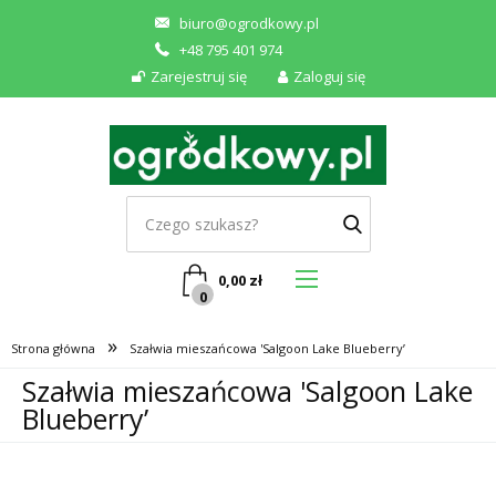
biuro@ogrodkowy.pl
+48 795 401 974
Zarejestruj się
Zaloguj się
0,00
zł
0
»
Strona główna
Szałwia mieszańcowa 'Salgoon Lake Blueberry’
Szałwia mieszańcowa 'Salgoon Lake
Blueberry’