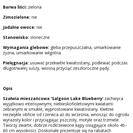
Barwa liści:
zielona
Zimozielone:
nie
Jadalne owoce:
nie
Stanowisko:
słoneczne
Wymagania glebowe:
gleba przepuszczalna, umiarkowanie
żyzna, umiarkowanie wilgotna
Pielęgnacja:
usuwać przekwitłe kwiatostany, podlewać podczas
długotrwałej suszy, wiosną przyciąć zeszłoroczne pędy.
Opis
Szałwia mieszańcowa 'Salgoon Lake Blueberry’
zachwyca
wyjątkowo intensywnymi, niebieskofioletowymi kwiatami
zebranymi w smukłe, wyprostowane kwiatostany. Kwitnie
niezwykle obficie od czerwca aż do września, wnosząc do ogrodu
wyrazisty kolor i przyciągając pszczoły, motyle oraz trzmiele.
Tworzy zwarte, dobrze rozkrzewione kępy osiągające około 40–
60 cm wysokości. Doskonale prezentuje się na rabatach