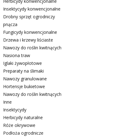
Herbicydy konwencjonalne
Insektycydy konwencjonalne
Drobny sprzęt ogrodniczy
pnącza
Fungicydy konwencjonalne
Drzewa i krzewy liściaste
Nawozy do roślin kwitnących
Nasiona traw
Iglaki żywopłotowe
Preparaty na ślimaki
Nawozy granulowane
Hortensje bukietowe
Nawozy do roślin kwitnących
Inne
Insektycydy
Herbicydy naturalne
Róże okrywowe
Podłoża ogrodnicze