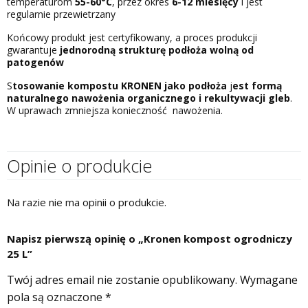
temperaturom
55-60°C
, przez okres
6-12 miesięcy
i jest
regularnie przewietrzany
Końcowy produkt jest certyfikowany, a proces produkcji
gwarantuje
jednorodną strukturę podłoża wolną od
patogenów
S
tosowanie kompostu KRONEN jako podłoża
j
est formą
naturalnego nawożenia organicznego i rekultywacji gleb
.
W uprawach zmniejsza konieczność nawożenia.
Opinie o produkcie
Na razie nie ma opinii o produkcie.
Napisz pierwszą opinię o „Kronen kompost ogrodniczy
25 L”
Twój adres email nie zostanie opublikowany.
Wymagane
pola są oznaczone
*