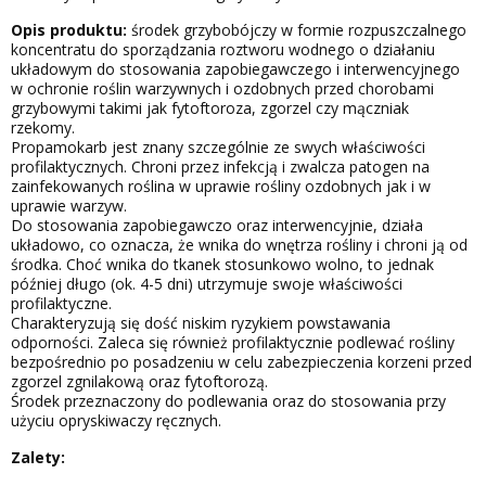
Opis produktu:
środek grzybobójczy w formie rozpuszczalnego
koncentratu do sporządzania roztworu wodnego o działaniu
układowym do stosowania zapobiegawczego i interwencyjnego
w ochronie roślin warzywnych i ozdobnych przed chorobami
grzybowymi takimi jak fytoftoroza, zgorzel czy mączniak
rzekomy.
Propamokarb jest znany szczególnie ze swych właściwości
profilaktycznych. Chroni przez infekcją i zwalcza patogen na
zainfekowanych roślina w uprawie rośliny ozdobnych jak i w
uprawie warzyw.
Do stosowania zapobiegawczo oraz interwencyjnie, działa
układowo, co oznacza, że wnika do wnętrza rośliny i chroni ją od
środka. Choć wnika do tkanek stosunkowo wolno, to jednak
później długo (ok. 4-5 dni) utrzymuje swoje właściwości
profilaktyczne.
Charakteryzują się dość niskim ryzykiem powstawania
odporności. Zaleca się również profilaktycznie podlewać rośliny
bezpośrednio po posadzeniu w celu zabezpieczenia korzeni przed
zgorzel zgnilakową oraz fytoftorozą.
Środek przeznaczony do podlewania oraz do stosowania przy
użyciu opryskiwaczy ręcznych.
Zalety: