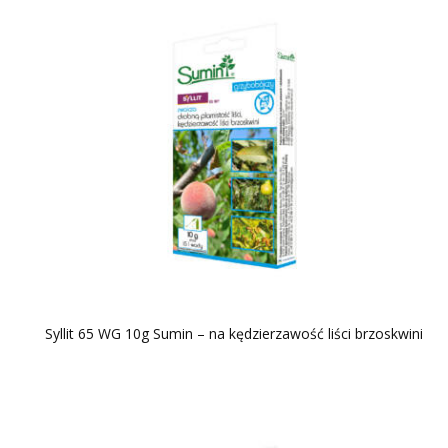
Syllit 65 WG 10g Sumin – na kędzierzawość liści brzoskwini