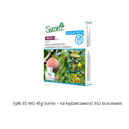
Syllit 65 WG 45g Sumin – na kędzierzawość liści brzoskwini