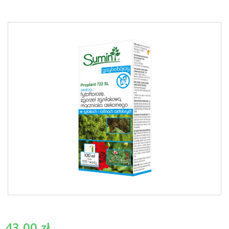
43,00
zł