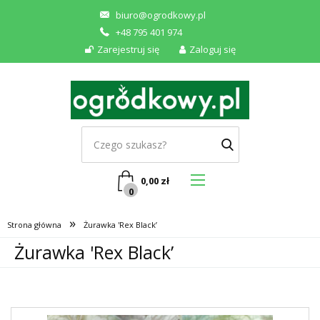
biuro@ogrodkowy.pl
+48 795 401 974
Zarejestruj się
Zaloguj się
0,00
zł
0
»
Strona główna
Żurawka 'Rex Black’
Żurawka 'Rex Black’