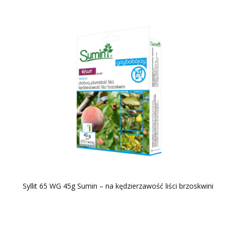
Syllit 65 WG 45g Sumin – na kędzierzawość liści brzoskwini