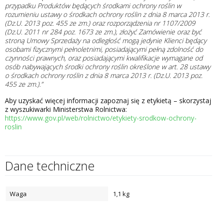
przypadku Produktów będących środkami ochrony roślin w
rozumieniu ustawy o środkach ochrony roślin z dnia 8 marca 2013 r.
(Dz.U. 2013 poz. 455 ze zm.) oraz rozporządzenia nr 1107/2009
(Dz.U. 2011 nr 284 poz. 1673 ze zm.), złożyć Zamówienie oraz być
stroną Umowy Sprzedaży na odległość mogą jedynie Klienci będący
osobami fizycznymi pełnoletnimi, posiadającymi pełną zdolność do
czynności prawnych, oraz posiadającymi kwalifikacje wymagane od
osób nabywających środki ochrony roślin określone w art. 28 ustawy
o środkach ochrony roślin z dnia 8 marca 2013 r. (Dz.U. 2013 poz.
455 ze zm.).”
Aby uzyskać więcej informacji zapoznaj się z etykietą – skorzystaj
z wyszukiwarki Ministerstwa Rolnictwa:
https://www.gov.pl/web/rolnictwo/etykiety-srodkow-ochrony-
roslin
Dane techniczne
Waga
1,1 kg