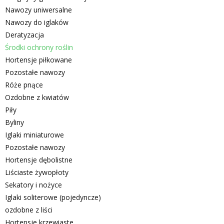
Nawozy uniwersalne
Nawozy do iglaków
Deratyzacja
Środki ochrony roślin
Hortensje piłkowane
Pozostałe nawozy
Róże pnące
Ozdobne z kwiatów
Piły
Byliny
Iglaki miniaturowe
Pozostałe nawozy
Hortensje dębolistne
Liściaste żywopłoty
Sekatory i nożyce
Iglaki soliterowe (pojedyncze)
ozdobne z liści
Hortensje krzewiaste