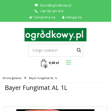
biuro@ogrodkowy.pl
+48 795 401 974
Zarejestruj się
Zaloguj się
0,00
zł
0
»
Strona główna
Bayer Fungimat AL 1L
Bayer Fungimat AL 1L