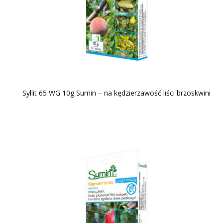
Syllit 65 WG 10g Sumin – na kędzierzawość liści brzoskwini