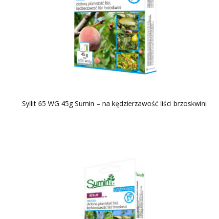
Syllit 65 WG 45g Sumin – na kędzierzawość liści brzoskwini