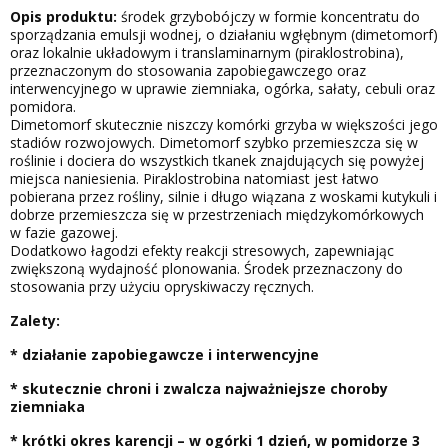
Opis produktu:
środek grzybobójczy w formie koncentratu do
sporządzania emulsji wodnej, o działaniu wgłębnym (dimetomorf)
oraz lokalnie układowym i translaminarnym (piraklostrobina),
przeznaczonym do stosowania zapobiegawczego oraz
interwencyjnego w uprawie ziemniaka, ogórka, sałaty, cebuli oraz
pomidora.
Dimetomorf skutecznie niszczy komórki grzyba w większości jego
stadiów rozwojowych. Dimetomorf szybko przemieszcza się w
roślinie i dociera do wszystkich tkanek znajdujących się powyżej
miejsca naniesienia. Piraklostrobina natomiast jest łatwo
pobierana przez rośliny, silnie i długo wiązana z woskami kutykuli i
dobrze przemieszcza się w przestrzeniach międzykomórkowych
w fazie gazowej.
Dodatkowo łagodzi efekty reakcji stresowych, zapewniając
zwiększoną wydajność plonowania. Środek przeznaczony do
stosowania przy użyciu opryskiwaczy ręcznych.
Zalety:
* działanie zapobiegawcze i interwencyjne
* skutecznie chroni i zwalcza najważniejsze choroby
ziemniaka
* krótki okres karencji – w ogórki 1 dzień, w pomidorze 3