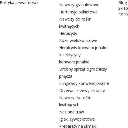
Polityka prywatności
Blog
Nawozy granulowane
Sklep
Hortensje bukietowe
Kont
Nawozy do roślin
kwitnących
Herbicydy
Róże wielokwiatowe
Herbicydy konwencjonalne
Insektycydy
konwencjonalne
Drobny sprzęt ogrodniczy
pnącza
Fungicydy konwencjonalne
Drzewa i krzewy liściaste
Nawozy do roślin
kwitnących
Nasiona traw
Iglaki żywopłotowe
Preparaty na ślimaki