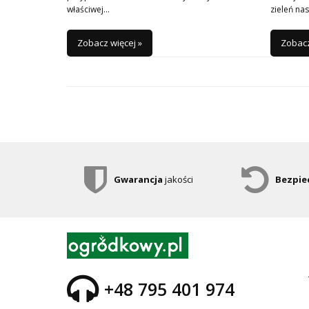
właściwej…
zieleń na
Zobacz więcej »
Zobacz
Gwarancja
jakości
Bezpie
+48 795 401 974