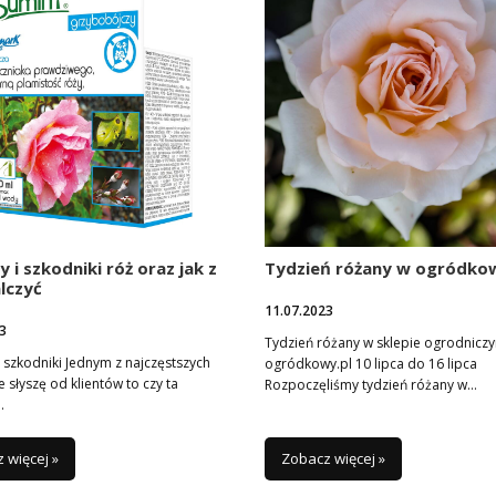
 i szkodniki róż oraz jak z
Tydzień różany w ogródkow
lczyć
11.07.2023
3
Tydzień różany w sklepie ogrodnicz
 szkodniki Jednym z najczęstszych
ogródkowy.pl 10 lipca do 16 lipca
e słyszę od klientów to czy ta
Rozpoczęliśmy tydzień różany w…
…
 więcej »
Zobacz więcej »