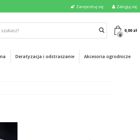
Zarejestruj się
Zaloguj się
0,00
zł
0
ona
Deratyzacja i odstraszanie
Akcesoria ogrodnicze