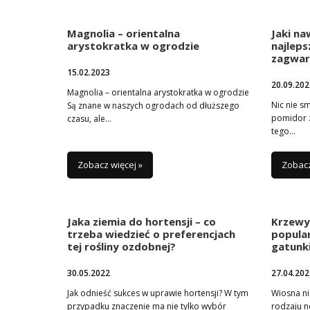
Magnolia – orientalna
Jaki n
arystokratka w ogrodzie
najleps
zagwar
15.02.2023
20.09.202
Magnolia – orientalna arystokratka w ogrodzie
Nic nie sm
Są znane w naszych ogrodach od dłuższego
pomidor 
czasu, ale…
tego…
Zobacz więcej »
Zobacz
Jaka ziemia do hortensji – co
Krzewy 
trzeba wiedzieć o preferencjach
popular
tej rośliny ozdobnej?
gatunki
30.05.2022
27.04.202
Jak odnieść sukces w uprawie hortensji? W tym
Wiosna ni
przypadku znaczenie ma nie tylko wybór
rodzaju 