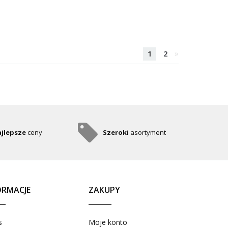
»
1
2
jlepsze
ceny
Szeroki
asortyment
ORMACJE
ZAKUPY
s
Moje konto