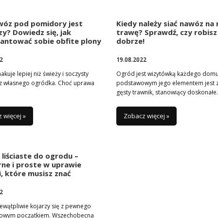
awóz pod pomidory jest
Kiedy należy siać nawóz na
zy? Dowiedz się, jak
trawę? Sprawdź, czy robisz
antować sobie obfite plony
dobrze!
2
19.08.2022
akuje lepiej niż świeży i soczysty
Ogród jest wizytówką każdego domu
z własnego ogródka. Choć uprawa
podstawowym jego elementem jest 
gęsty trawnik, stanowiący doskonał
 więcej »
Zobacz więcej »
liściaste do ogrodu –
ne i proste w uprawie
, które musisz znać
2
ewątpliwie kojarzy się z pewnego
nowym początkiem. Wszechobecna