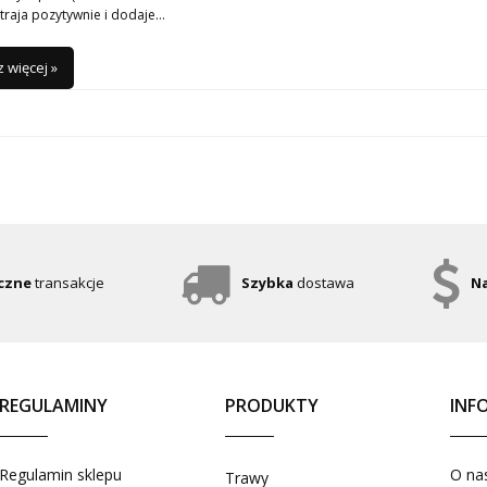
straja pozytywnie i dodaje…
 więcej »
czne
transakcje
Szybka
dostawa
Na
REGULAMINY
PRODUKTY
INF
Regulamin sklepu
O na
Trawy