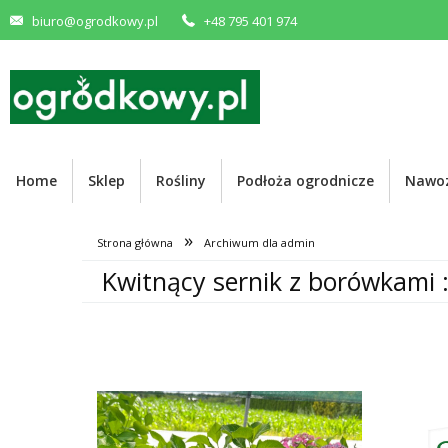
biuro@ogrodkowy.pl
+48 795 401 974
Home
Sklep
Rośliny
Podłoża ogrodnicze
Nawo
»
Strona główna
Archiwum dla admin
Kwitnący sernik z borówkami :