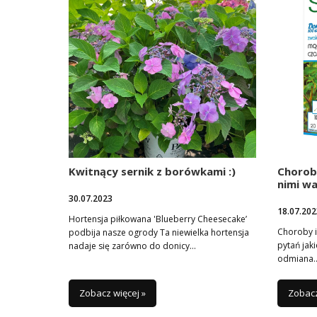
Kwitnący sernik z borówkami :)
Choroby
nimi wa
30.07.2023
18.07.202
Hortensja piłkowana 'Blueberry Cheesecake’
Choroby i
podbija nasze ogrody Ta niewielka hortensja
pytań jaki
nadaje się zarówno do donicy…
odmiana
Zobacz więcej »
Zobacz