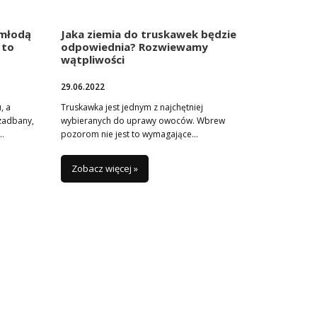
 młodą
Jaka ziemia do truskawek będzie
 to
odpowiednia? Rozwiewamy
wątpliwości
29.06.2022
, a
Truskawka jest jednym z najchętniej
zadbany,
wybieranych do uprawy owoców. Wbrew
e…
pozorom nie jest to wymagające…
Zobacz więcej »