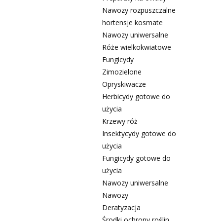
Nawozy rozpuszczalne
hortensje kosmate
Nawozy uniwersalne
Róże wielkokwiatowe
Fungicydy
Zimozielone
Opryskiwacze
Herbicydy gotowe do
użycia
Krzewy róż
Insektycydy gotowe do
użycia
Fungicydy gotowe do
użycia
Nawozy uniwersalne
Nawozy
Deratyzacja
Środki ochrony roślin